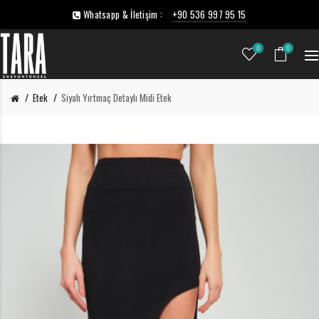
Whatsapp & İletişim :
+90 536 997 95 15
0
0
Etek
Siyah Yırtmaç Detaylı Midi Etek